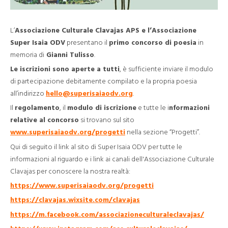
L’
Associazione Culturale Clavajas APS e l’Associazione
Super Isaia ODV
presentano il
primo concorso di poesia
in
memoria di
Gianni Tulisso
.
Le iscrizioni sono aperte a tutti
, è sufficiente inviare il modulo
di partecipazione debitamente compilato e la propria poesia
all’indirizzo
hello@superisaiaodv.org
.
Il
regolamento
, il
modulo di iscrizione
e tutte le i
nformazioni
relative al concorso
si trovano sul sito
www.superisaiaodv.org/progetti
nella sezione “Progetti”.
Qui di seguito il link al sito di Super Isaia ODV per tutte le
informazioni al riguardo e i link ai canali dell'Associazione Culturale
Clavajas per conoscere la nostra realtà:
https://www.superisaiaodv.org/progetti
https://clavajas.wixsite.com/clavajas
https://m.facebook.com/associazioneculturaleclavajas/