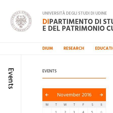
UNIVERSITÀ DEGLI STUDI DI UDINE
DI
PARTIMENTO DI ST
E DEL PATRIMONIO C
DIUM
RESEARCH
EDUCAT
Events
EVENTS
November 2016
M
T
W
T
F
S
S
1
2
3
4
5
6