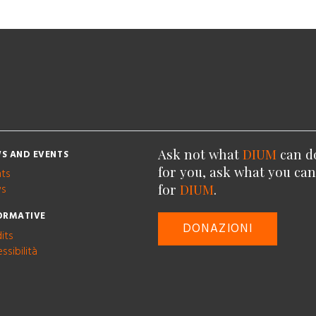
Ask not what
DIUM
can d
S AND EVENTS
for you, ask what you ca
nts
for
DIUM
.
s
ORMATIVE
DONAZIONI
its
ssibilità