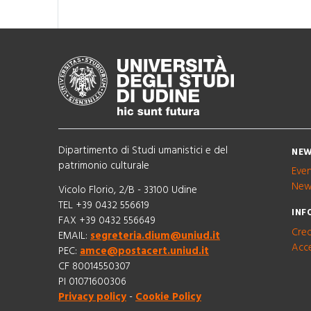
Dipartimento di Studi umanistici e del
NEW
patrimonio culturale
Eve
New
Vicolo Florio, 2/B - 33100 Udine
TEL +39 0432 556619
INF
FAX +39 0432 556649
Cred
EMAIL:
segreteria.dium@uniud.it
Acce
PEC:
amce@postacert.uniud.it
CF 80014550307
PI 01071600306
Privacy policy
-
Cookie Policy