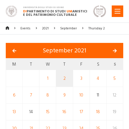
UNIVERSITÀ DEGLI STUDI DI UDINE
DI
PARTIMENTO DI STUDI
UM
ANISTICI
MENU
E DEL PATRIMONIO CULTURALE
Events
2021
September
Thursday 2
September 2021
M
T
W
T
F
S
S
1
2
3
4
5
6
7
8
9
10
11
12
13
14
15
16
17
18
19
20
21
22
23
24
25
26