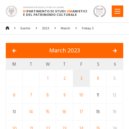
UNIVERSITÀ DEGLI STUDI DI UDINE
DI
PARTIMENTO DI STUDI
UM
ANISTICI
MENU
E DEL PATRIMONIO CULTURALE
Events
2023
March
Friday 3
March 2023
M
T
W
T
F
S
S
1
2
3
4
5
6
7
8
9
10
11
12
13
14
15
16
17
18
19
20
21
22
23
24
25
26