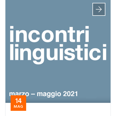
14
MAG