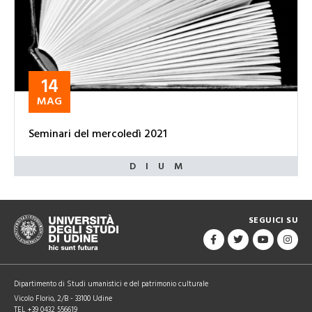
14
MAG
Seminari del mercoledì 2021
SEGUICI SU
Dipartimento di Studi umanistici e del patrimonio culturale
Vicolo Florio, 2/B - 33100 Udine
TEL +39 0432 556619