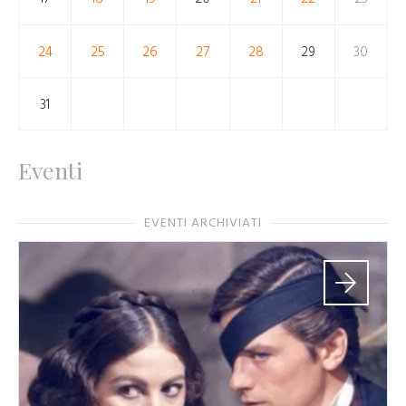
24
25
26
27
28
29
30
31
Eventi
EVENTI ARCHIVIATI