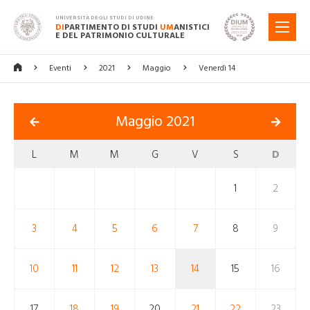
UNIVERSITÀ DEGLI STUDI DI UDINE
DI
PARTIMENTO DI STUDI
UM
ANISTICI
MENU
E DEL PATRIMONIO CULTURALE
Eventi
2021
Maggio
Venerdì 14
Maggio 2021
L
M
M
G
V
S
D
1
2
3
4
5
6
7
8
9
10
11
12
13
14
15
16
17
18
19
20
21
22
23