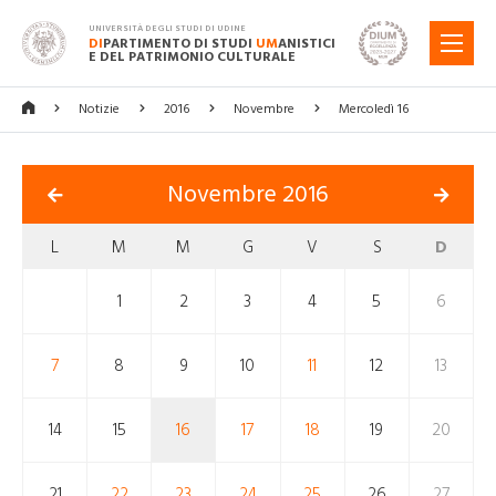
UNIVERSITÀ DEGLI STUDI DI UDINE
DI
PARTIMENTO DI STUDI
UM
ANISTICI
MENU
E DEL PATRIMONIO CULTURALE
Notizie
2016
Novembre
Mercoledì 16
Novembre 2016
L
M
M
G
V
S
D
1
2
3
4
5
6
7
8
9
10
11
12
13
14
15
16
17
18
19
20
21
22
23
24
25
26
27