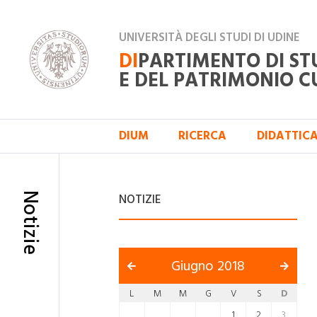
UNIVERSITÀ DEGLI STUDI DI UDINE
DI
PARTIMENTO DI ST
E DEL PATRIMONIO C
DIUM
RICERCA
DIDATTIC
Notizie
NOTIZIE
Giugno 2018
L
M
M
G
V
S
D
1
2
3