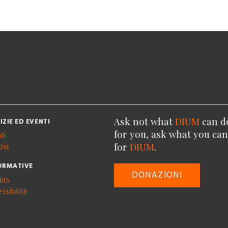
Ask not what
DIUM
can d
IZIE ED EVENTI
for you, ask what you ca
ti
for
DIUM
.
zie
ORMATIVE
DONAZIONI
its
ssibilità