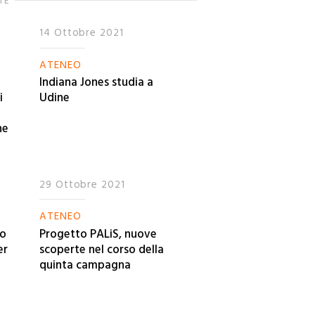
TE
14 Ottobre 2021
ATENEO
Indiana Jones studia a
i
Udine
ne
29 Ottobre 2021
ATENEO
co
Progetto PALiS, nuove
er
scoperte nel corso della
quinta campagna