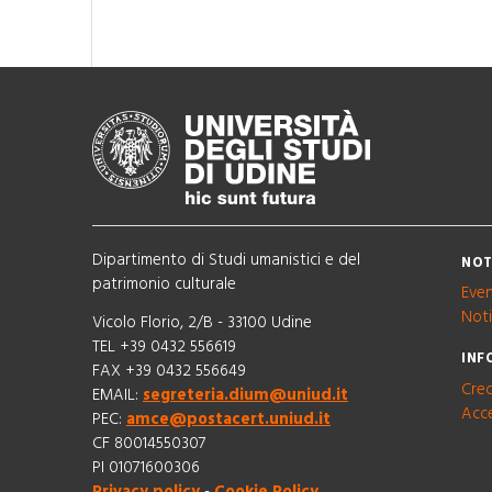
Dipartimento di Studi umanistici e del
NOT
patrimonio culturale
Even
Noti
Vicolo Florio, 2/B - 33100 Udine
TEL +39 0432 556619
INF
FAX +39 0432 556649
Cred
EMAIL:
segreteria.dium@uniud.it
Acce
PEC:
amce@postacert.uniud.it
CF 80014550307
PI 01071600306
Privacy policy
-
Cookie Policy