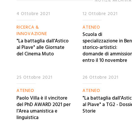
NOTIZIE ARCHIVIA
4 Ottobre 2021
12 Ottobre 2021
RICERCA &
ATENEO
INNOVAZIONE
Scuola di
"La battaglia dall'Astico
specializzazione in Ben
al Piave" alle Giornate
storico-artistici:
del Cinema Muto
domande di ammissio
entro il 10 novembre
25 Ottobre 2021
26 Ottobre 2021
ATENEO
ATENEO
Paolo Villa è il vincitore
"La battaglia dall'Asti
del PhD AWARD 2021 per
al Piave" a TG2 - Dossi
l'Area umanistica e
Storie
linguistica