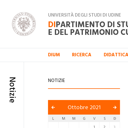
UNIVERSITÀ DEGLI STUDI DI UDINE
DI
PARTIMENTO DI ST
E DEL PATRIMONIO C
DIUM
RICERCA
DIDATTIC
Notizie
NOTIZIE
Ottobre 2021
L
M
M
G
V
S
D
1
2
3