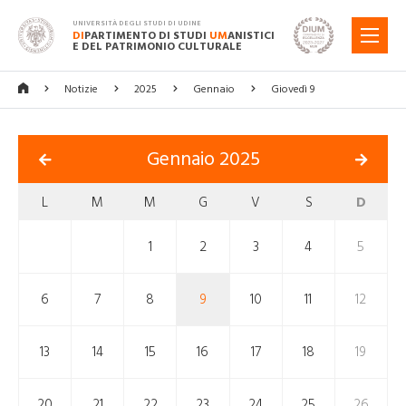
UNIVERSITÀ DEGLI STUDI DI UDINE
DI
PARTIMENTO DI STUDI
UM
ANISTICI
MENU
E DEL PATRIMONIO CULTURALE
Notizie
2025
Gennaio
Giovedì 9
Gennaio 2025
L
M
M
G
V
S
D
1
2
3
4
5
6
7
8
9
10
11
12
13
14
15
16
17
18
19
20
21
22
23
24
25
26