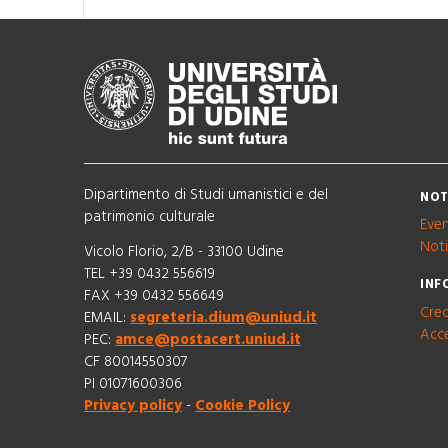
Dipartimento di Studi umanistici e del
NOT
patrimonio culturale
Even
Noti
Vicolo Florio, 2/B - 33100 Udine
TEL +39 0432 556619
INF
FAX +39 0432 556649
Cred
EMAIL:
segreteria.dium@uniud.it
Acce
PEC:
amce@postacert.uniud.it
CF 80014550307
PI 01071600306
Privacy policy
-
Cookie Policy