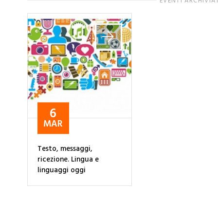
EVENTI ARCHIVIA
6
MAR
Testo, messaggi,
ricezione. Lingua e
linguaggi oggi