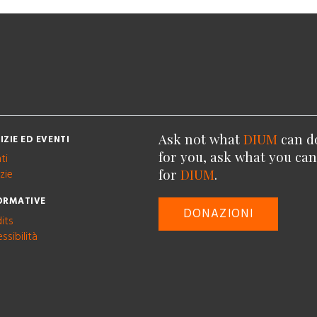
Ask not what
DIUM
can d
IZIE ED EVENTI
for you, ask what you ca
ti
for
DIUM
.
zie
ORMATIVE
DONAZIONI
its
ssibilità