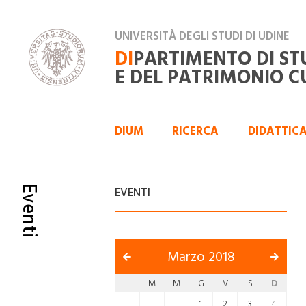
UNIVERSITÀ DEGLI STUDI DI UDINE
DI
PARTIMENTO DI ST
E DEL PATRIMONIO C
DIUM
RICERCA
DIDATTIC
Eventi
EVENTI
Marzo 2018
L
M
M
G
V
S
D
1
2
3
4