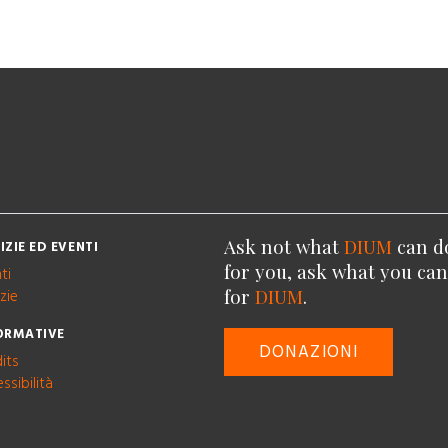
Ask not what
DIUM
can d
IZIE ED EVENTI
for you, ask what you ca
ti
for
DIUM
.
zie
ORMATIVE
DONAZIONI
its
ssibilità