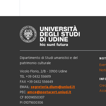
Dipartimento di Studi umanistici e del
NOT
patrimonio culturale
Even
Noti
Vicolo Florio, 2/B - 33100 Udine
TEL +39 0432 556619
INF
FAX +39 0432 556649
Cred
EMAIL:
segreteria.dium@uniud.it
Acce
PEC:
amce@postacert.uniud.it
CF 80014550307
PI 01071600306