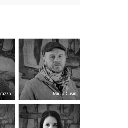
orazza
Mirco Cusin