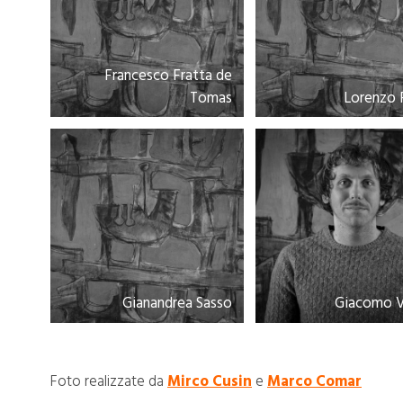
Francesco Fratta de
Tomas
Lorenzo 
Gianandrea Sasso
Giacomo V
Foto realizzate da
Mirco Cusin
e
Marco Comar