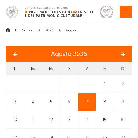
UNIVERSITÀ DEGLI STUDI DI UDINE
DI
PARTIMENTO DI STUDI
UM
ANISTICI
MENU
E DEL PATRIMONIO CULTURALE
Notizie
2026
Agosto
Agosto 2026
L
M
M
G
V
S
D
1
2
3
4
5
6
7
8
9
10
11
12
13
14
15
16
17
18
19
20
21
22
23