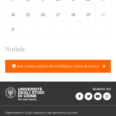
24
25
26
27
28
29
30
31
Notizie
Non ci sono risultati che soddisfano i criteri di ricerca."
SEGUICI SU
Dipartimento di Studi umanistici e del patrimonio culturale