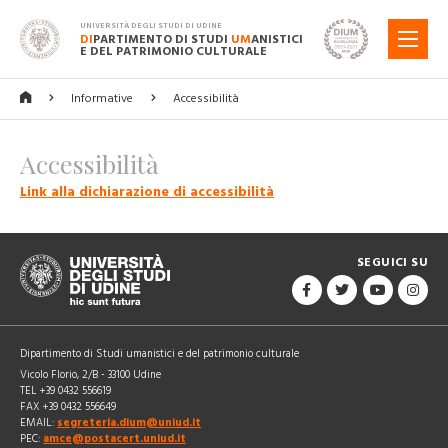
UNIVERSITÀ DEGLI STUDI DI UDINE
DI
PARTIMENTO DI STUDI
UM
ANISTICI
MENU
E DEL PATRIMONIO CULTURALE
Informative
Accessibilità
Accessibilità
Link alla dichiarazione di accessibilità
SEGUICI SU
Dipartimento di Studi umanistici e del patrimonio culturale
Vicolo Florio, 2/B - 33100 Udine
TEL +39 0432 556619
FAX +39 0432 556649
EMAIL:
segreteria.dium@uniud.it
PEC:
amce@postacert.uniud.it