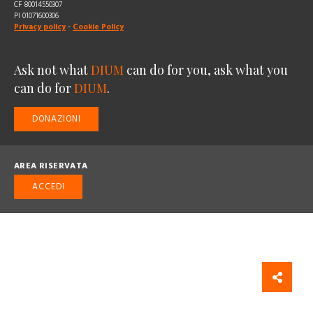
CF 80014550307
PI 01071600306
Privacy policy
-
Cookie Policy
Ask not what
DIUM
can do for you, ask what you
can do for
DIUM
.
DONAZIONI
AREA RISERVATA
ACCEDI