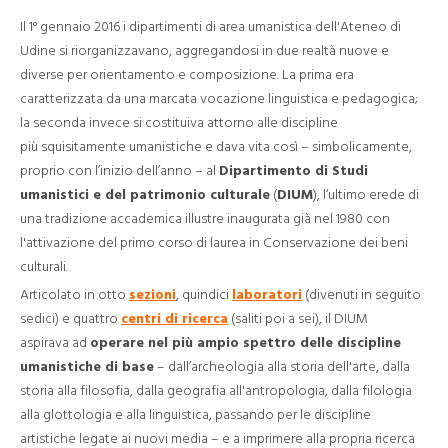
Il 1° gennaio 2016 i dipartimenti di area umanistica dell'Ateneo di
Udine si riorganizzavano, aggregandosi in due realtà nuove e
diverse per orientamento e composizione. La prima era
caratterizzata da una marcata vocazione linguistica e pedagogica;
la seconda invece si costituiva attorno alle discipline
più squisitamente umanistiche e dava vita così – simbolicamente,
proprio con l’inizio dell’anno – al
Dipartimento di Studi
umanistici e del patrimonio culturale
(
DIUM
), l‘ultimo erede di
una tradizione accademica illustre inaugurata già nel 1980 con
l'attivazione del primo corso di laurea in Conservazione dei beni
culturali.
Articolato in otto
sezioni
, quindici
laboratori
(divenuti in seguito
sedici) e quattro
centri di ricerca
(saliti poi a sei), il DIUM
aspirava ad
operare nel più ampio spettro delle discipline
umanistiche di base
– dall’archeologia alla storia dell'arte, dalla
storia alla filosofia, dalla geografia all'antropologia, dalla filologia
alla glottologia e alla linguistica, passando per le discipline
artistiche legate ai nuovi media – e a imprimere alla propria ricerca