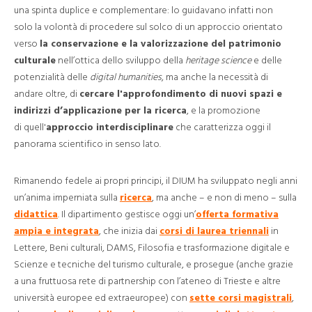
una spinta duplice e complementare: lo guidavano infatti non
solo la volontà di procedere sul solco di un approccio orientato
verso
la conservazione e la valorizzazione del patrimonio
culturale
nell’ottica dello sviluppo della
heritage science
e delle
potenzialità delle
digital humanities
, ma anche la necessità di
andare oltre, di
cercare l'approfondimento di nuovi spazi e
indirizzi d’applicazione per la ricerca
, e la promozione
di quell'
approccio interdisciplinare
che caratterizza oggi il
panorama scientifico in senso lato.
Rimanendo fedele ai propri principi, il DIUM ha sviluppato negli anni
un’anima imperniata sulla
ricerca
, ma anche – e non di meno – sulla
didattica
. Il dipartimento gestisce oggi un’
offerta formativa
ampia e integrata
, che inizia dai
corsi di laurea triennali
in
Lettere, Beni culturali, DAMS, Filosofia e trasformazione digitale e
Scienze e tecniche del turismo culturale, e prosegue (anche grazie
a una fruttuosa rete di partnership con l’ateneo di Trieste e altre
università europee ed extraeuropee) con
sette corsi magistrali
,