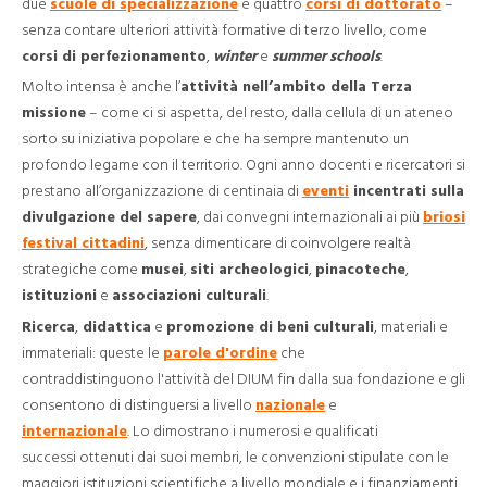
due
scuole di specializzazione
e quattro
corsi di dottorato
–
senza contare ulteriori attività formative di terzo livello, come
corsi di perfezionamento
,
winter
e
summer schools
.
Molto intensa è anche l’
attività nell’ambito della Terza
missione
– come ci si aspetta, del resto, dalla cellula di un ateneo
sorto su iniziativa popolare e che ha sempre mantenuto un
profondo legame con il territorio. Ogni anno docenti e ricercatori si
prestano all’organizzazione di centinaia di
eventi
incentrati sulla
divulgazione del sapere
, dai convegni internazionali ai più
briosi
festival cittadini
, senza dimenticare di coinvolgere realtà
strategiche come
musei
,
siti archeologici
,
pinacoteche
,
istituzioni
e
associazioni culturali
.
Ricerca
,
didattica
e
promozione di beni culturali
, materiali e
immateriali: queste le
parole d'ordine
che
contraddistinguono l'attività del DIUM fin dalla sua fondazione e gli
consentono di distinguersi a livello
nazionale
e
internazionale
. Lo dimostrano i numerosi e qualificati
successi ottenuti dai suoi membri, le convenzioni stipulate con le
maggiori istituzioni scientifiche a livello mondiale e i finanziamenti