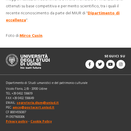
ottenuti su base competitiva e per merito scientifico, tra i quali il
recente riconoscimento da parte del MIUR di "
Dipartimento di
eccellenza
".
Foto di
Mirco Cusin
.
SEGUICI SU
Dipartimento di Studi umanistici e del patrimonio culturale
Vicolo Florio, 2/B - 33100 Udine
TEL +39 0432 556619
FAX +39 0432 556649
EMAIL:
segreteria.dium@uniud.it
PEC:
amce@postacert.uniud.it
CF 80014550307
PI 01071600306
Privacy policy
-
Cookie Policy