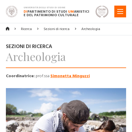
UNIVERSITÀ DEGLI STUDI DI UDINE
DI
PARTIMENTO DI STUDI
UM
ANISTICI
MENU
E DEL PATRIMONIO CULTURALE
Ricerca
Sezioni di ricerca
Archeologia
SEZIONI DI RICERCA
Archeologia
Coordinatrice:
prof.ssa
Simonetta Minguzzi