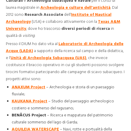
Culturali
e
Archeologia subacquea e navale
per il corso di
laurea magistrale in
Archeologia e culture dell'antichità
. Dal
2012 sono
Research Associate
dell’
Institute of Nautical
Archaeology
(USA) e collaboro attivamente con la
Texas A&M
University
, dove ho trascorso
diversi periodi di ricerca
in
qualità di
visiting
.
Presso il DIUM ho dato vita al
Laboratorio di Archeologia delle
Acque (LADA)
a supporto della ricerca sul campo e della didattica,
e l’
Unità di Archeologia Subacquea (UAS)
, che invece
costituisce il braccio operativo in cui gli studenti possono svolgere
tirocini formativi partecipando alle campagne di scavo subacqueo. I
progetti attivi sono:
ANAXUM Project
– Archeologia e storia di un paesaggio
fluviale;
KAUKANA Project
– Studio del paesaggio archeologico
costiero e sommerso del ragusano;
BENĀCUS Project
– Ricerca e mappatura del patrimonio
culturale sommerso del lago di Garda;
AQUILEIA WATERSCAPE
– Navi, rotte e portualità della