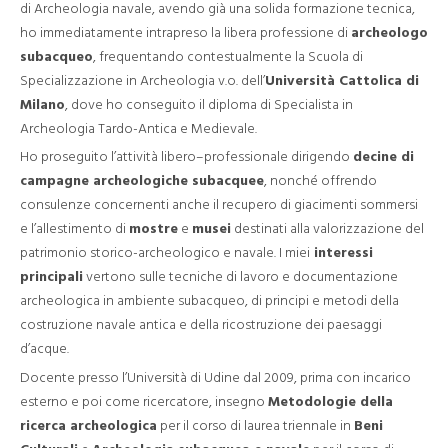
di Archeologia navale, avendo già una solida formazione tecnica,
ho immediatamente intrapreso la libera professione di
archeologo
subacqueo
, frequentando contestualmente la Scuola di
Specializzazione in Archeologia v.o. dell’
Università Cattolica di
Milano
, dove ho conseguito il diploma di Specialista in
Archeologia Tardo-Antica e Medievale.
Ho proseguito l’attività libero–professionale dirigendo
decine di
campagne archeologiche subacquee
, nonché offrendo
consulenze concernenti anche il recupero di giacimenti sommersi
e l’allestimento di
mostre
e
musei
destinati alla valorizzazione del
patrimonio storico-archeologico e navale. I miei
interessi
principali
vertono sulle tecniche di lavoro e documentazione
archeologica in ambiente subacqueo, di principi e metodi della
costruzione navale antica e della ricostruzione dei paesaggi
d’acque.
Docente presso l’Università di Udine dal 2009, prima con incarico
esterno e poi come ricercatore, insegno
Metodologie della
ricerca archeologica
per il corso di laurea triennale in
Beni