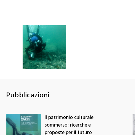
Il relitto di
Grado 2 (III sec.
a.C.) e il ruolo
del commercio
Pubblicazioni
trasmarino
all’alba
dell’espansione
romana nel
Il patrimonio culturale
Nord Est d'Italia
sommerso: ricerche e
proposte per il futuro