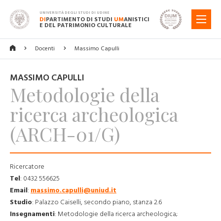
UNIVERSITÀ DEGLI STUDI DI UDINE
DI
PARTIMENTO DI STUDI
UM
ANISTICI
MENU
E DEL PATRIMONIO CULTURALE
Docenti
Massimo Capulli
MASSIMO CAPULLI
Metodologie della
ricerca archeologica
(ARCH-01/G)
Ricercatore
Tel
:
0432 556625
Email
:
massimo.capulli@uniud.it
Studio
:
Palazzo Caiselli, secondo piano, stanza 2.6
Insegnamenti
:
Metodologie della ricerca archeologica;