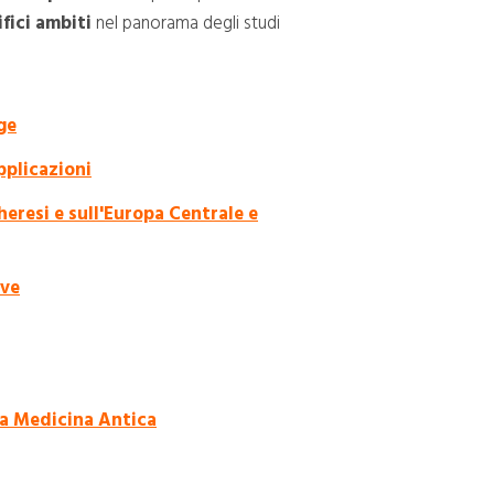
fici ambiti
nel panorama degli studi
ge
pplicazioni
eresi e sull'Europa Centrale e
ive
la Medicina Antica