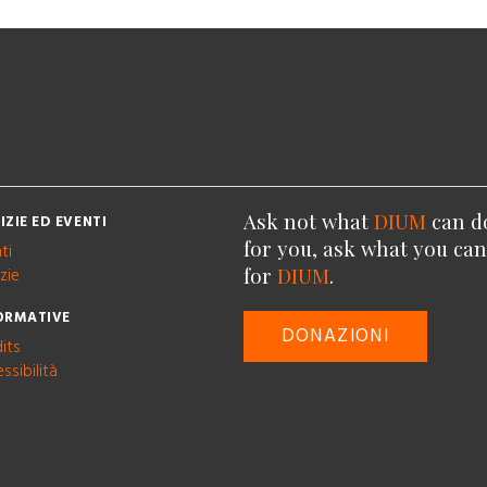
Ask not what
DIUM
can d
IZIE ED EVENTI
for you, ask what you ca
ti
for
DIUM
.
zie
ORMATIVE
DONAZIONI
its
ssibilità