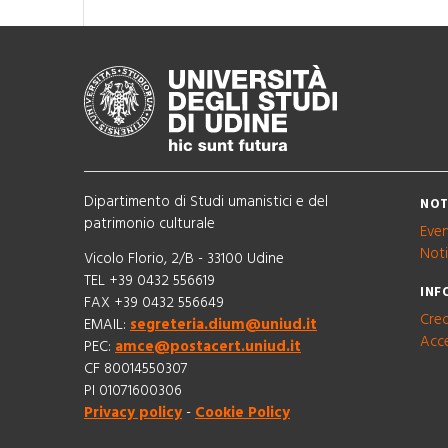
Dipartimento di Studi umanistici e del
NOT
patrimonio culturale
Even
Noti
Vicolo Florio, 2/B - 33100 Udine
TEL +39 0432 556619
INF
FAX +39 0432 556649
Cred
EMAIL:
segreteria.dium@uniud.it
Acce
PEC:
amce@postacert.uniud.it
CF 80014550307
PI 01071600306
Privacy policy
-
Cookie Policy