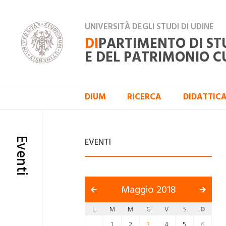
UNIVERSITÀ DEGLI STUDI DI UDINE
DI
PARTIMENTO DI ST
E DEL PATRIMONIO C
DIUM
RICERCA
DIDATTIC
Eventi
EVENTI
Maggio 2018
L
M
M
G
V
S
D
1
2
3
4
5
6