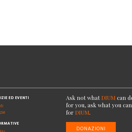
Ask not what
DIUM
can d
IZIE ED EVENTI
for you, ask what you ca
ti
for
DIUM
.
zie
ORMATIVE
DONAZIONI
its