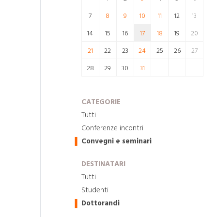
7
8
9
10
11
12
13
14
15
16
17
18
19
20
21
22
23
24
25
26
27
28
29
30
31
CATEGORIE
Tutti
Conferenze incontri
Convegni e seminari
DESTINATARI
Tutti
Studenti
Dottorandi