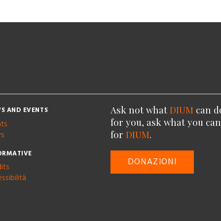
Ask not what
DIUM
can d
S AND EVENTS
for you, ask what you ca
nts
for
DIUM
.
s
ORMATIVE
DONAZIONI
its
ssibilità