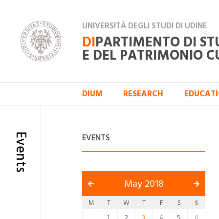
UNIVERSITÀ DEGLI STUDI DI UDINE
DI
PARTIMENTO DI ST
E DEL PATRIMONIO C
DIUM
RESEARCH
EDUCAT
Events
EVENTS
May 2018
M
T
W
T
F
S
S
1
2
3
4
5
6