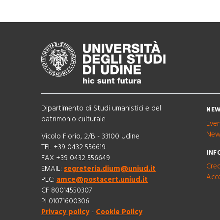
Dipartimento di Studi umanistici e del
NEW
patrimonio culturale
Eve
New
Vicolo Florio, 2/B - 33100 Udine
TEL +39 0432 556619
INF
FAX +39 0432 556649
Cred
EMAIL:
segreteria.dium@uniud.it
Acce
PEC:
amce@postacert.uniud.it
CF 80014550307
PI 01071600306
Privacy policy
-
Cookie Policy