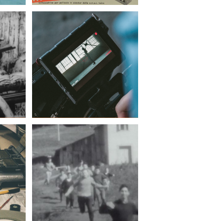
FilmBaseMatters:
and
Preservazione e
The
archiviazione di opere
nd
e documenti
s
audiovisivi
nativamente digitali