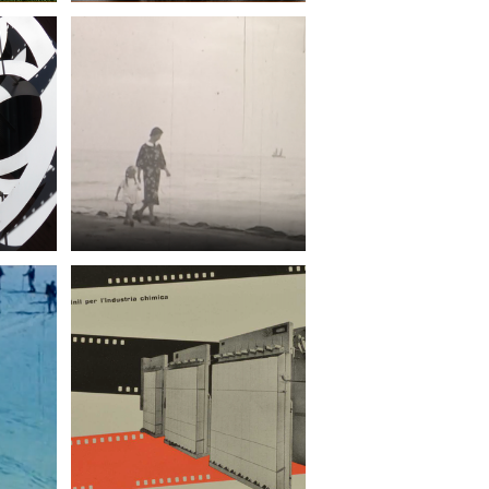
rio
A Case of Minor
History? Agentività e
dissidenze del cinema
sentazione
“indipendente”
italiano...
che
Memorie filmiche:
o
cinema familiare e
amatoriale in Friuli
Venezia Giulia