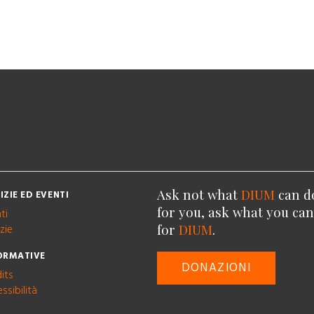
Ask not what
DIUM
can d
IZIE ED EVENTI
for you, ask what you ca
ti
for
DIUM
.
zie
ORMATIVE
DONAZIONI
its
ssibilità