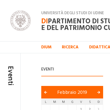
UNIVERSITÀ DEGLI STUDI DI UDINE
DI
PARTIMENTO DI ST
E DEL PATRIMONIO C
DIUM
RICERCA
DIDATTIC
Eventi
EVENTI
Febbraio 2019
L
M
M
G
V
S
D
1
2
3