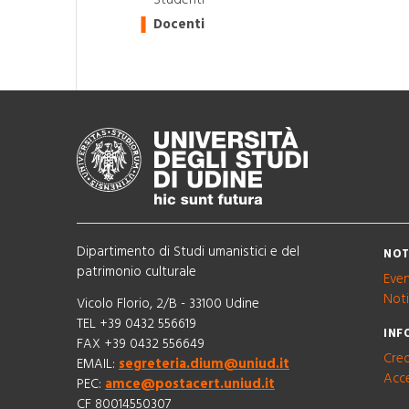
Docenti
Dipartimento di Studi umanistici e del
NOT
patrimonio culturale
Even
Noti
Vicolo Florio, 2/B - 33100 Udine
TEL +39 0432 556619
INF
FAX +39 0432 556649
Cred
EMAIL:
segreteria.dium@uniud.it
Acce
PEC:
amce@postacert.uniud.it
CF 80014550307