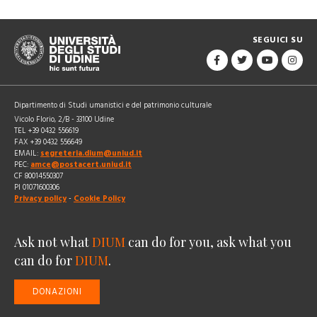
SEGUICI SU
Dipartimento di Studi umanistici e del patrimonio culturale
Vicolo Florio, 2/B - 33100 Udine
TEL +39 0432 556619
FAX +39 0432 556649
EMAIL:
segreteria.dium@uniud.it
PEC:
amce@postacert.uniud.it
CF 80014550307
PI 01071600306
Privacy policy
-
Cookie Policy
Ask not what
DIUM
can do for you, ask what you
can do for
DIUM
.
DONAZIONI