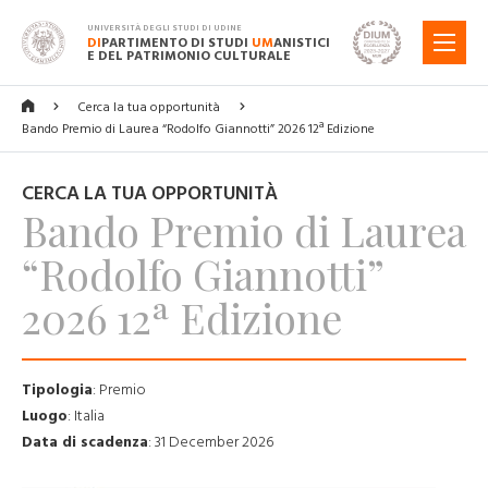
UNIVERSITÀ DEGLI STUDI DI UDINE
DI
PARTIMENTO DI STUDI
UM
ANISTICI
MENU
E DEL PATRIMONIO CULTURALE
Cerca la tua opportunità
Bando Premio di Laurea “Rodolfo Giannotti” 2026 12ª Edizione
CERCA LA TUA OPPORTUNITÀ
Bando Premio di Laurea
“Rodolfo Giannotti”
2026 12ª Edizione
Tipologia
:
Premio
Luogo
:
Italia
Data di scadenza
:
31 December 2026