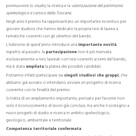
promuovere lo
studio
, la
ricerca
e la
valorizzazione del patrimonio
speleologico e carsico della Toscana
.
Negli anni il premio ha rappresentato un importante incentivo per
giovani studiosi che hanno dedicato la propria tesi di laurea a
tematiche coerenti con gli obiettivi del bando.
L’edizione di quest’anno introduce una
importante novità
rispetto al passato: la
partecipazione
non è più riservata
esclusivamente a neo laureati con tesi coerenti ai temi del bando,
ma è stata
ampliata
la platea dei possibili candidati.
Potranno infatti partecipare sia
singoli studiosi che gruppi
, che
abbiano già avviato o intendano avviare un progetto di ricerca
coerente con le finalità del premio.
Si tratta di un ampliamento importante, pensato per favorire non
solo il riconoscimento di lavori già conclusi, ma anche il sostegno a
nuovi progetti di studio e ricerca in ambito speleologico,
geologico, ambientale e territoriale.
Competenza territoriale confermata