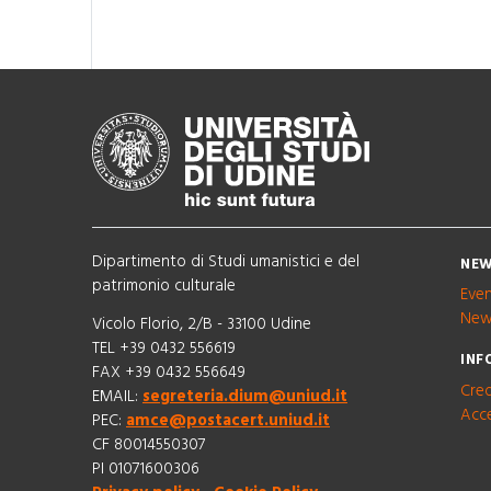
Dipartimento di Studi umanistici e del
NEW
patrimonio culturale
Eve
New
Vicolo Florio, 2/B - 33100 Udine
TEL +39 0432 556619
INF
FAX +39 0432 556649
Cred
EMAIL:
segreteria.dium@uniud.it
Acce
PEC:
amce@postacert.uniud.it
CF 80014550307
PI 01071600306