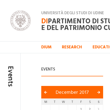
UNIVERSITÀ DEGLI STUDI DI UDINE
DI
PARTIMENTO DI ST
E DEL PATRIMONIO C
DIUM
RESEARCH
EDUCAT
Events
EVENTS
December 2017
M
T
W
T
F
S
S
1
2
3