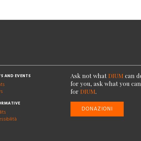
Ask not what
DIUM
can d
S AND EVENTS
for you, ask what you ca
nts
for
DIUM
.
s
ORMATIVE
DONAZIONI
its
ssibilità