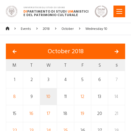
UNIVERSITÀ DEGLI STUDI DI UDINE
DI
PARTIMENTO DI STUDI
UM
ANISTICI
MENU
E DEL PATRIMONIO CULTURALE
Events
2018
October
Wednesday 10
October 2018
M
T
W
T
F
S
S
1
2
3
4
5
6
7
8
9
10
11
12
13
14
15
16
17
18
19
20
21
22
23
24
25
26
27
28