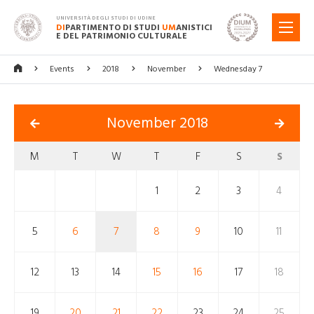
UNIVERSITÀ DEGLI STUDI DI UDINE
DI
PARTIMENTO DI STUDI
UM
ANISTICI
MENU
E DEL PATRIMONIO CULTURALE
Events
2018
November
Wednesday 7
November 2018
M
T
W
T
F
S
S
1
2
3
4
5
6
7
8
9
10
11
12
13
14
15
16
17
18
19
20
21
22
23
24
25