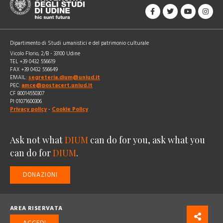
Dipartimento di Studi umanistici e del patrimonio culturale
Vicolo Florio, 2/B - 33100 Udine
TEL +39 0432 556619
FAX +39 0432 556649
EMAIL:
segreteria.dium@uniud.it
PEC:
amce@postacert.uniud.it
CF 80014550307
PI 01071600306
Privacy policy
-
Cookie Policy
Ask not what
DIUM
can do for you, ask what you
can do for
DIUM
.
DONAZIONI
AREA RISERVATA