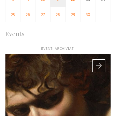
25
26
27
28
29
30
Events
EVENTI ARCHIVIATI