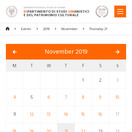
UNIVERSITÀ DEGLI STUDI DI UDINE
DI
PARTIMENTO DI STUDI
UM
ANISTICI
MENU
E DEL PATRIMONIO CULTURALE
Events
2019
November
Thursday 21
November 2019
M
T
W
T
F
S
S
1
2
3
4
5
6
7
8
9
10
11
12
13
14
15
16
17
18
19
20
21
22
23
24