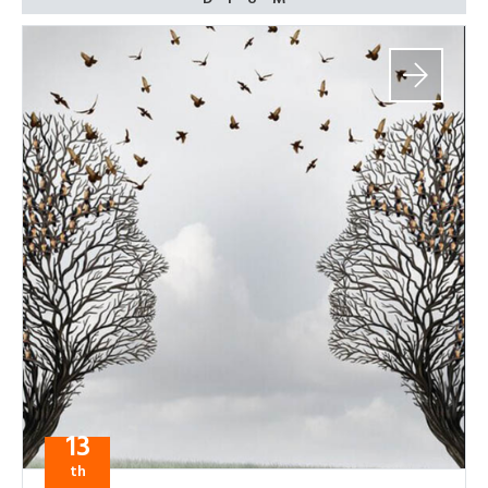
13
th