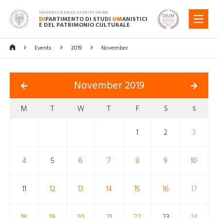
UNIVERSITÀ DEGLI STUDI DI UDINE
DI
PARTIMENTO DI STUDI
UM
ANISTICI
MENU
E DEL PATRIMONIO CULTURALE
Events
2019
November
November 2019
M
T
W
T
F
S
S
1
2
3
4
5
6
7
8
9
10
11
12
13
14
15
16
17
18
19
20
21
22
23
24