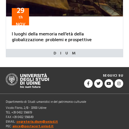
29
th
NOV
I luoghi della memoria nell'età della
globalizzazione: problemi e prospettive
SEGUICI SU
Dipartimento di Studi umanistici e del patrimonio culturale
Vicolo Florio, 2/B - 33100 Udine
TEL +39 0432 556619
FAX +39 0432 556649
EMAIL:
segreteria.dium@uniud.it
PEC:
amce@postacert.uniud.it