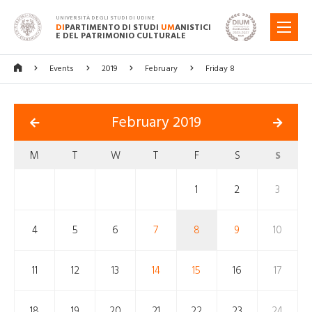
UNIVERSITÀ DEGLI STUDI DI UDINE
DI
PARTIMENTO DI STUDI
UM
ANISTICI
MENU
E DEL PATRIMONIO CULTURALE
Events
2019
February
Friday 8
February 2019
M
T
W
T
F
S
S
1
2
3
4
5
6
7
8
9
10
11
12
13
14
15
16
17
18
19
20
21
22
23
24