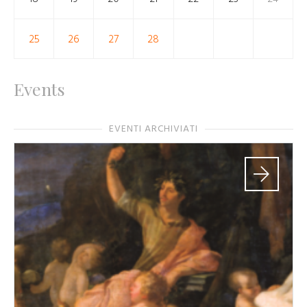
25
26
27
28
Events
EVENTI ARCHIVIATI