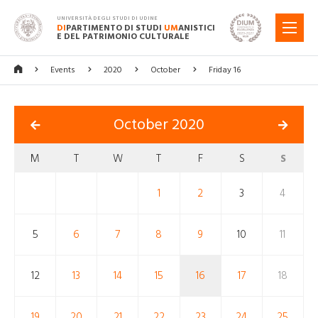
UNIVERSITÀ DEGLI STUDI DI UDINE
DI
PARTIMENTO DI STUDI
UM
ANISTICI
MENU
E DEL PATRIMONIO CULTURALE
Events
2020
October
Friday 16
October 2020
M
T
W
T
F
S
S
1
2
3
4
5
6
7
8
9
10
11
12
13
14
15
16
17
18
19
20
21
22
23
24
25