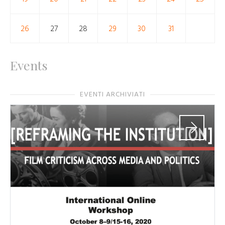
26
27
28
29
30
31
Events
EVENTI ARCHIVIATI