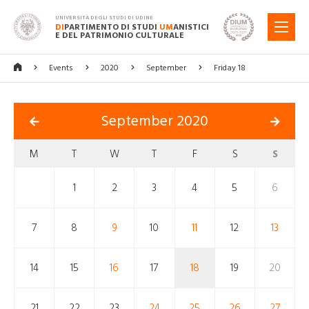
UNIVERSITÀ DEGLI STUDI DI UDINE
DI
PARTIMENTO DI STUDI
UM
ANISTICI
MENU
E DEL PATRIMONIO CULTURALE
Events
2020
September
Friday 18
September 2020
M
T
W
T
F
S
S
1
2
3
4
5
6
7
8
9
10
11
12
13
14
15
16
17
18
19
20
21
22
23
24
25
26
27