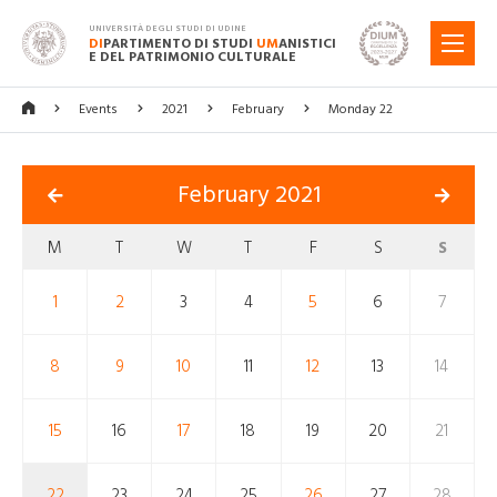
UNIVERSITÀ DEGLI STUDI DI UDINE
DI
PARTIMENTO DI STUDI
UM
ANISTICI
MENU
E DEL PATRIMONIO CULTURALE
Events
2021
February
Monday 22
February 2021
M
T
W
T
F
S
S
1
2
3
4
5
6
7
8
9
10
11
12
13
14
15
16
17
18
19
20
21
22
23
24
25
26
27
28