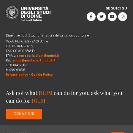
SEGUICI SU
Dipartimento di Studi umanistici e del patrimonio culturale
Vicolo Florio, 2/B - 33100 Udine
TEL +39 0432 556619
FAX +39 0432 556649
EMAIL:
segreteria.dium@uniud.it
PEC:
amce@postacert.uniud.it
CF 80014550307
PI 01071600306
Privacy policy
-
Cookie Policy
Ask not what
DIUM
can do for you, ask what you
can do for
DIUM
.
DONAZIONI