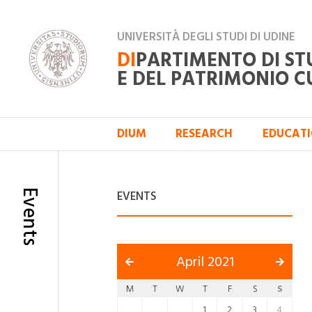
UNIVERSITÀ DEGLI STUDI DI UDINE
DI
PARTIMENTO DI ST
E DEL PATRIMONIO C
DIUM
RESEARCH
EDUCAT
Events
EVENTS
April 2021
M
T
W
T
F
S
S
1
2
3
4