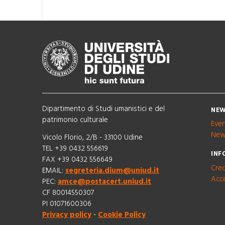
Dipartimento di Studi umanistici e del
NEW
patrimonio culturale
Eve
New
Vicolo Florio, 2/B - 33100 Udine
TEL +39 0432 556619
INF
FAX +39 0432 556649
Cred
EMAIL:
segreteria.dium@uniud.it
Acce
PEC:
amce@postacert.uniud.it
CF 80014550307
PI 01071600306
Privacy policy
-
Cookie Policy