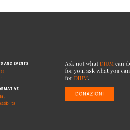
Ask not what
DIUM
can d
S AND EVENTS
for you, ask what you ca
nts
for
DIUM
.
s
ORMATIVE
DONAZIONI
its
ssibilità