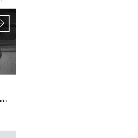
TI
oria