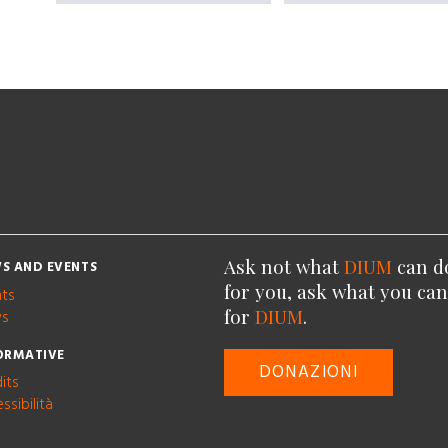
Ask not what
DIUM
can d
S AND EVENTS
for you, ask what you ca
nts
for
DIUM
.
s
ORMATIVE
DONAZIONI
its
ssibilità