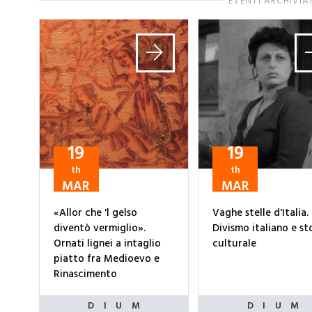
EVENTI ARCHIVIA
19
19
th
th
MAR
MAR
«Allor che 'l gelso
Vaghe stelle d'Italia.
diventò vermiglio».
Divismo italiano e st
Ornati lignei a intaglio
culturale
piatto fra Medioevo e
Rinascimento