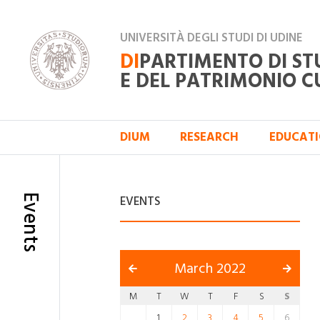
UNIVERSITÀ DEGLI STUDI DI UDINE
DI
PARTIMENTO DI ST
E DEL PATRIMONIO C
DIUM
RESEARCH
EDUCAT
Events
EVENTS
March 2022
M
T
W
T
F
S
S
1
2
3
4
5
6