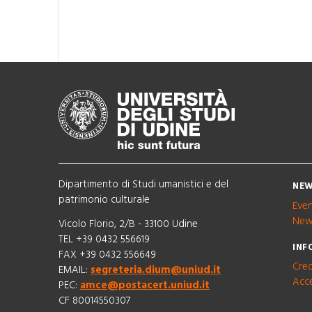
Dipartimento di Studi umanistici e del
NEW
patrimonio culturale
Eve
New
Vicolo Florio, 2/B - 33100 Udine
TEL +39 0432 556619
INF
FAX +39 0432 556649
Cred
EMAIL:
segreteria.dium@uniud.it
Acce
PEC:
amce@postacert.uniud.it
CF 80014550307