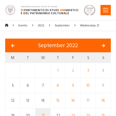
UNIVERSITÀ DEGLI STUDI DI UDINE
DI
PARTIMENTO DI STUDI
UM
ANISTICI
MENU
E DEL PATRIMONIO CULTURALE
Events
2022
September
Wednesday 21
September 2022
M
T
W
T
F
S
S
1
2
3
4
5
6
7
8
9
10
11
12
13
14
15
16
17
18
19
20
21
22
23
24
25