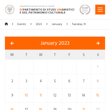
UNIVERSITÀ DEGLI STUDI DI UDINE
DI
PARTIMENTO DI STUDI
UM
ANISTICI
MENU
E DEL PATRIMONIO CULTURALE
Events
2023
January
Tuesday 31
January 2023
M
T
W
T
F
S
S
1
2
3
4
5
6
7
8
9
10
11
12
13
14
15
16
17
18
19
20
21
22