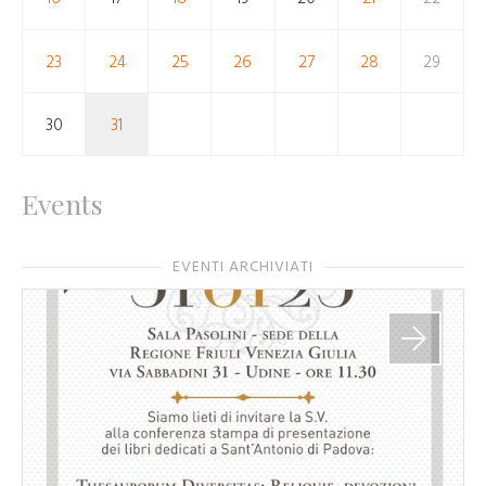
23
24
25
26
27
28
29
30
31
Events
EVENTI ARCHIVIATI