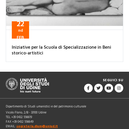
22
nd
FEB
Iniziative per la Scuola di Specializzazione in Beni
storico-artistici
SEGUICI SU
Dipartimento di Studi umanistici e del patrimonio culturale
Vicolo Florio, 2/B - 33100 Udine
TEL +39 0432 556619
FAX +39 0432 556649
EMAIL:
segreteria.dium@uniud.it