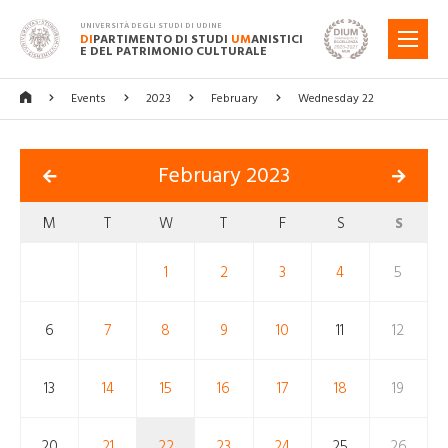
UNIVERSITÀ DEGLI STUDI DI UDINE
DI
PARTIMENTO DI STUDI
UM
ANISTICI
MENU
E DEL PATRIMONIO CULTURALE
Events
2023
February
Wednesday 22
February 2023
M
T
W
T
F
S
S
1
2
3
4
5
6
7
8
9
10
11
12
13
14
15
16
17
18
19
20
21
22
23
24
25
26