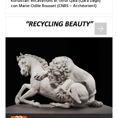
Kurdistan: excavations at Girdi Qala (Qara Dagh)”
con Marie-Odile Rousset (CNRS – Archéorient)