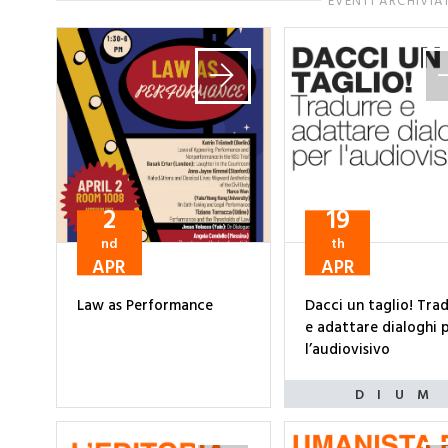
EVENTI ARCHIVIA
2
19
nd
th
APR
APR
Law as Performance
Dacci un taglio! Tra
e adattare dialoghi 
l’audiovisivo