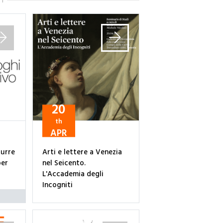
TI
20
th
APR
durre
Arti e lettere a Venezia
per
nel Seicento.
L'Accademia degli
Incogniti