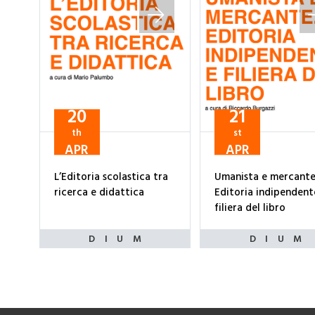
20
21
th
st
APR
APR
L’Editoria scolastica tra
Umanista e mercante
ricerca e didattica
Editoria indipendent
filiera del libro