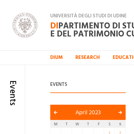
UNIVERSITÀ DEGLI STUDI DI UDINE
DI
PARTIMENTO DI ST
E DEL PATRIMONIO C
DIUM
RESEARCH
EDUCAT
Events
EVENTS
April 2023
M
T
W
T
F
S
S
1
2