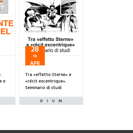
28
th
APR
:
Tra «effetto Sterne» e
e e
«récit excentrique».
Seminario di studi