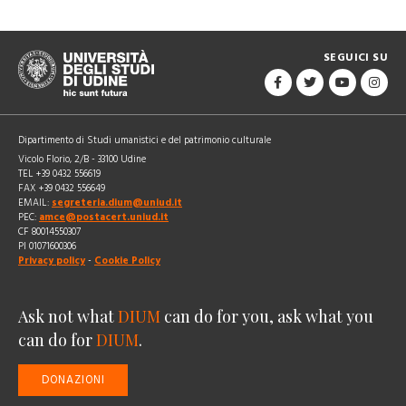
SEGUICI SU
Dipartimento di Studi umanistici e del patrimonio culturale
Vicolo Florio, 2/B - 33100 Udine
TEL +39 0432 556619
FAX +39 0432 556649
EMAIL:
segreteria.dium@uniud.it
PEC:
amce@postacert.uniud.it
CF 80014550307
PI 01071600306
Privacy policy
-
Cookie Policy
Ask not what
DIUM
can do for you, ask what you
can do for
DIUM
.
DONAZIONI