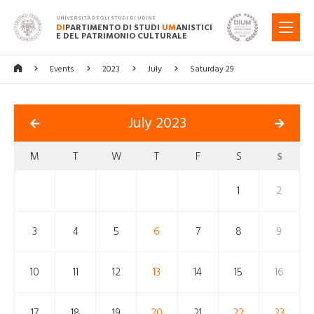
UNIVERSITÀ DEGLI STUDI DI UDINE
DI
PARTIMENTO DI STUDI
UM
ANISTICI
MENU
E DEL PATRIMONIO CULTURALE
Events
2023
July
Saturday 29
July 2023
M
T
W
T
F
S
S
1
2
3
4
5
6
7
8
9
10
11
12
13
14
15
16
17
18
19
20
21
22
23