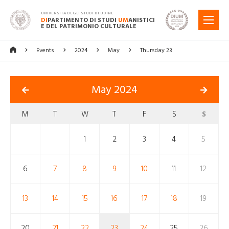
UNIVERSITÀ DEGLI STUDI DI UDINE
DI
PARTIMENTO DI STUDI
UM
ANISTICI
MENU
E DEL PATRIMONIO CULTURALE
Events
2024
May
Thursday 23
May 2024
M
T
W
T
F
S
S
1
2
3
4
5
6
7
8
9
10
11
12
13
14
15
16
17
18
19
20
21
22
23
24
25
26