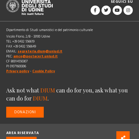
SEGUICI SU
Dipartimento di Studi umanistici e del patrimonio culturale
Vicolo Florio, 2/B - 33100 Udine
TEL +39 0432 556619
FAX +39 0432 556649
EMAIL:
segreteria.dium@uniud.it
PEC:
amce@postacert.uniud.it
CF 80014550307
PI 01071600306
Privacy policy
-
Cookie Policy
Ask not what
DIUM
can do for you, ask what you
can do for
DIUM
.
DONAZIONI
AREA RISERVATA