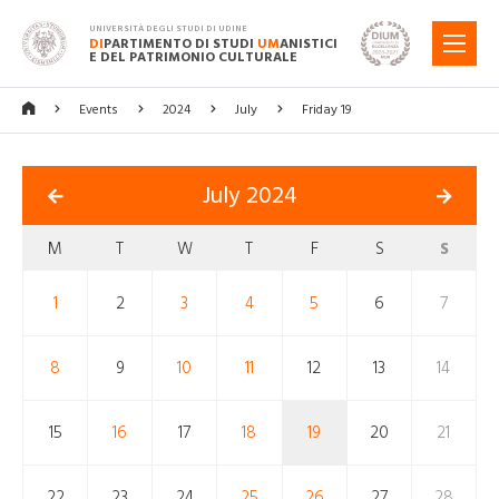
UNIVERSITÀ DEGLI STUDI DI UDINE
DI
PARTIMENTO DI STUDI
UM
ANISTICI
MENU
E DEL PATRIMONIO CULTURALE
Events
2024
July
Friday 19
July 2024
M
T
W
T
F
S
S
1
2
3
4
5
6
7
8
9
10
11
12
13
14
15
16
17
18
19
20
21
22
23
24
25
26
27
28