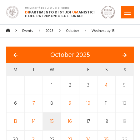
UNIVERSITÀ DEGLI STUDI DI UDINE
DI
PARTIMENTO DI STUDI
UM
ANISTICI
MENU
E DEL PATRIMONIO CULTURALE
Events
2025
October
Wednesday 15
October 2025
M
T
W
T
F
S
S
1
2
3
4
5
6
7
8
9
10
11
12
13
14
15
16
17
18
19
20
21
22
23
24
25
26