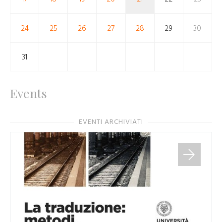
24
25
26
27
28
29
30
31
Events
EVENTI ARCHIVIATI