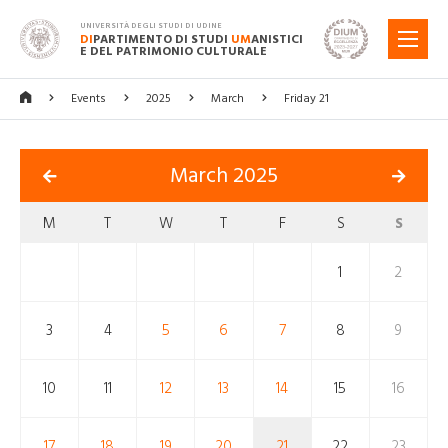
UNIVERSITÀ DEGLI STUDI DI UDINE
DI
PARTIMENTO DI STUDI
UM
ANISTICI
MENU
E DEL PATRIMONIO CULTURALE
Events
2025
March
Friday 21
March 2025
M
T
W
T
F
S
S
1
2
3
4
5
6
7
8
9
10
11
12
13
14
15
16
17
18
19
20
21
22
23