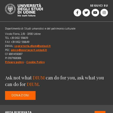
SEGUICI SU
Dipartimento di Studi umanistici e del patrimonio culturale
Vicolo Florio, 2/B - 33100 Udine
TEL +39 0432 556619
FAX +39 0432 556649
EMAIL:
segreteria.dium@uniud.it
PEC:
amce@postacert.uniud.it
CF 80014550307
PI 01071600306
Privacy policy
-
Cookie Policy
Ask not what
DIUM
can do for you, ask what you
can do for
DIUM
.
DONAZIONI
AREA RISERVATA