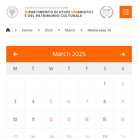
UNIVERSITÀ DEGLI STUDI DI UDINE
DI
PARTIMENTO DI STUDI
UM
ANISTICI
MENU
E DEL PATRIMONIO CULTURALE
Events
2025
March
Wednesday 26
March 2025
M
T
W
T
F
S
S
1
2
3
4
5
6
7
8
9
10
11
12
13
14
15
16
17
18
19
20
21
22
23