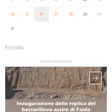
24
25
26
27
28
29
30
31
Events
EVENTI ARCHIVIATI