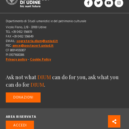
Dipartimento di Studi umanistici e del patrimonio culturale
Vicolo Florio, 2/B - 33100 Udine
TEL +39 0432 556619
FAX +39 0432 556649
EMAIL:
segreteria.dium@uniud.it
PEC:
amce@postacert.uniud.it
CF 80014550307
PI 01071600306
Privacy policy
-
Cookie Policy
Ask not what
DIUM
can do for you, ask what you
can do for
DIUM
.
DONAZIONI
AREA RISERVATA
ACCEDI