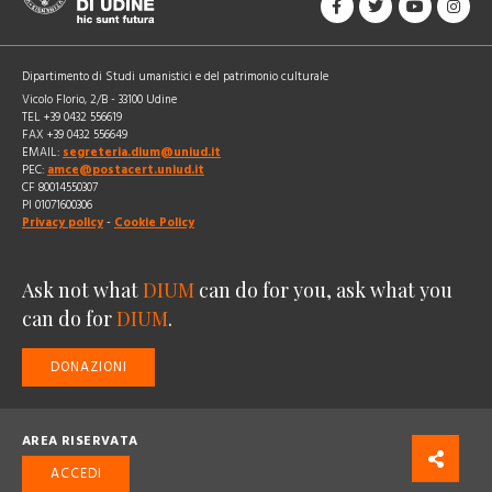
Dipartimento di Studi umanistici e del patrimonio culturale
Vicolo Florio, 2/B - 33100 Udine
TEL +39 0432 556619
FAX +39 0432 556649
EMAIL:
segreteria.dium@uniud.it
PEC:
amce@postacert.uniud.it
CF 80014550307
PI 01071600306
Privacy policy
-
Cookie Policy
Ask not what
DIUM
can do for you, ask what you
can do for
DIUM
.
DONAZIONI
AREA RISERVATA
ACCEDI