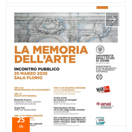
25
th