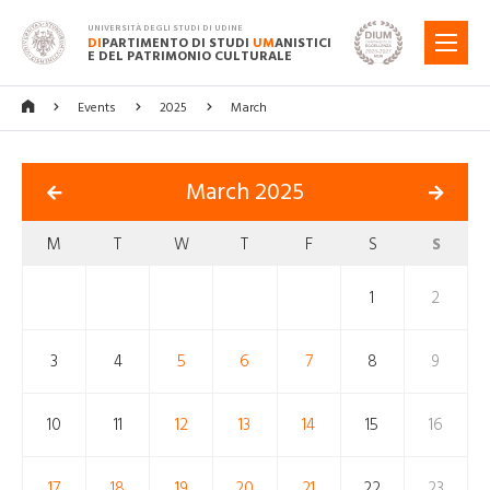
UNIVERSITÀ DEGLI STUDI DI UDINE
DI
PARTIMENTO DI STUDI
UM
ANISTICI
MENU
E DEL PATRIMONIO CULTURALE
Events
2025
March
March 2025
M
T
W
T
F
S
S
1
2
3
4
5
6
7
8
9
10
11
12
13
14
15
16
17
18
19
20
21
22
23