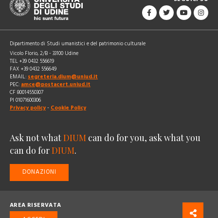
Dipartimento di Studi umanistici e del patrimonio culturale
Vicolo Florio, 2/B - 33100 Udine
TEL +39 0432 556619
FAX +39 0432 556649
EMAIL:
segreteria.dium@uniud.it
PEC:
amce@postacert.uniud.it
CF 80014550307
PI 01071600306
Privacy policy
-
Cookie Policy
Ask not what
DIUM
can do for you, ask what you
can do for
DIUM
.
DONAZIONI
AREA RISERVATA