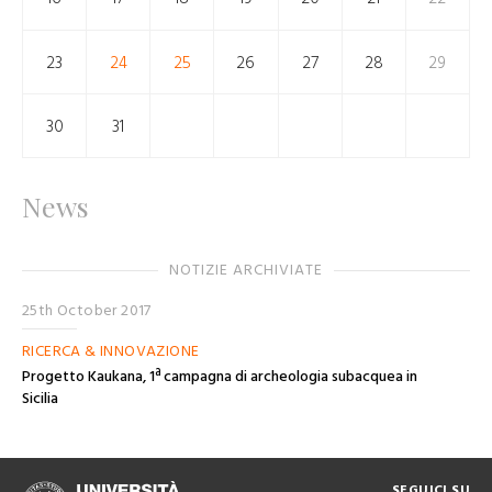
23
24
25
26
27
28
29
30
31
News
NOTIZIE ARCHIVIATE
25th October 2017
RICERCA & INNOVAZIONE
Progetto Kaukana, 1ª campagna di archeologia subacquea in
Sicilia
SEGUICI SU