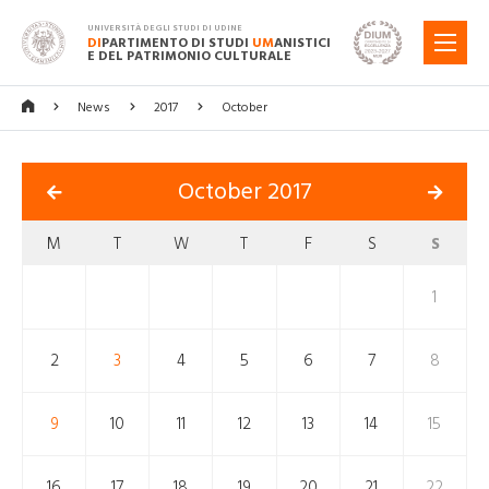
UNIVERSITÀ DEGLI STUDI DI UDINE
DI
PARTIMENTO DI STUDI
UM
ANISTICI
MENU
E DEL PATRIMONIO CULTURALE
News
2017
October
October 2017
M
T
W
T
F
S
S
1
2
3
4
5
6
7
8
9
10
11
12
13
14
15
16
17
18
19
20
21
22