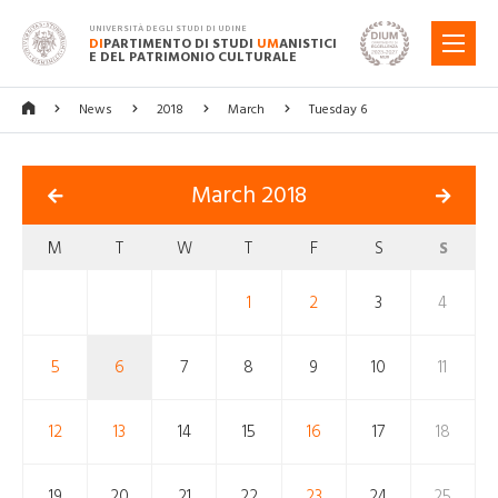
UNIVERSITÀ DEGLI STUDI DI UDINE
DI
PARTIMENTO DI STUDI
UM
ANISTICI
MENU
E DEL PATRIMONIO CULTURALE
News
2018
March
Tuesday 6
March 2018
M
T
W
T
F
S
S
1
2
3
4
5
6
7
8
9
10
11
12
13
14
15
16
17
18
19
20
21
22
23
24
25