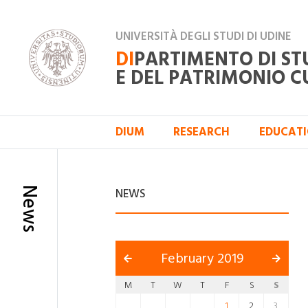
UNIVERSITÀ DEGLI STUDI DI UDINE
DI
PARTIMENTO DI ST
E DEL PATRIMONIO C
DIUM
RESEARCH
EDUCAT
News
NEWS
February 2019
M
T
W
T
F
S
S
1
2
3