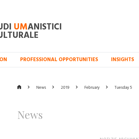
UDI
UM
ANISTICI
ULTURALE
ION
PROFESSIONAL OPPORTUNITIES
INSIGHTS
News
2019
February
Tuesday 5
News