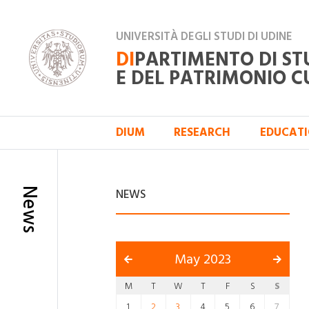
UNIVERSITÀ DEGLI STUDI DI UDINE
DI
PARTIMENTO DI ST
E DEL PATRIMONIO C
DIUM
RESEARCH
EDUCAT
News
NEWS
May 2023
M
T
W
T
F
S
S
1
2
3
4
5
6
7