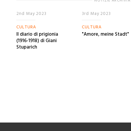
NOTIZIE ARCHIVIA
2nd May 2023
3rd May 2023
CULTURA
CULTURA
Il diario di prigionia
"Amore, meine Stadt"
(1916-1918) di Giani
Stuparich