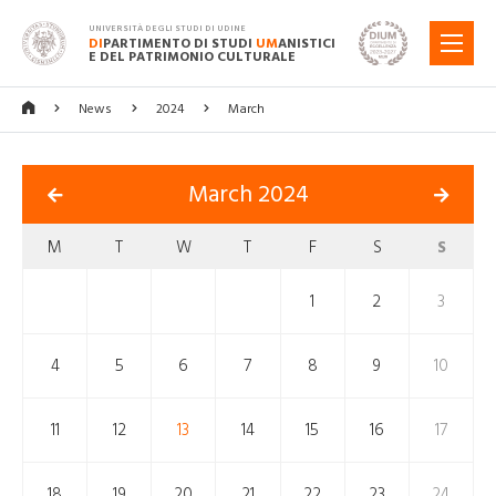
UNIVERSITÀ DEGLI STUDI DI UDINE
DI
PARTIMENTO DI STUDI
UM
ANISTICI
MENU
E DEL PATRIMONIO CULTURALE
News
2024
March
March 2024
M
T
W
T
F
S
S
1
2
3
4
5
6
7
8
9
10
11
12
13
14
15
16
17
18
19
20
21
22
23
24