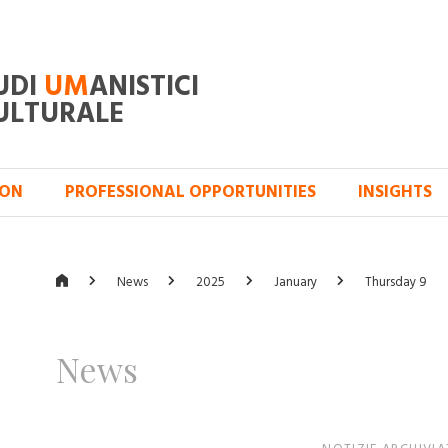
UDI
UM
ANISTICI
ULTURALE
ION
PROFESSIONAL OPPORTUNITIES
INSIGHTS
News
2025
January
Thursday 9
News