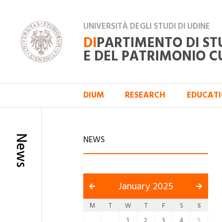
UNIVERSITÀ DEGLI STUDI DI UDINE
DI
PARTIMENTO DI ST
E DEL PATRIMONIO C
DIUM
RESEARCH
EDUCAT
News
NEWS
January 2025
M
T
W
T
F
S
S
1
2
3
4
5